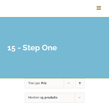
Passer
au
contenu
15 - Step One
Trier par
Prix
Montrer
15 produits