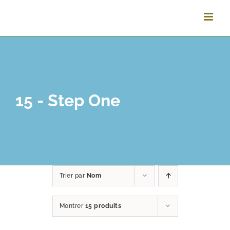
Passer
au
contenu
15 - Step One
Trier par
Nom
Montrer
15 produits