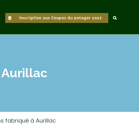
Inscription aux Coupes du potager 2027
 Aurillac
s fabriqué à Aurillac