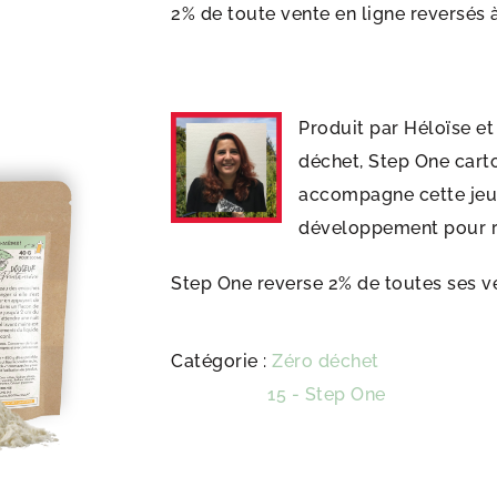
2% de toute vente en ligne reversés à
Produit par Héloïse et 
déchet, Step One cart
accompagne cette jeun
développement pour re
Step One reverse 2% de toutes ses ve
Catégorie :
Zéro déchet
Étiquette :
15 - Step One