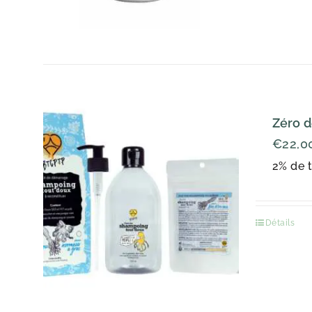
Zéro d
€
22,0
2% de t
Détails