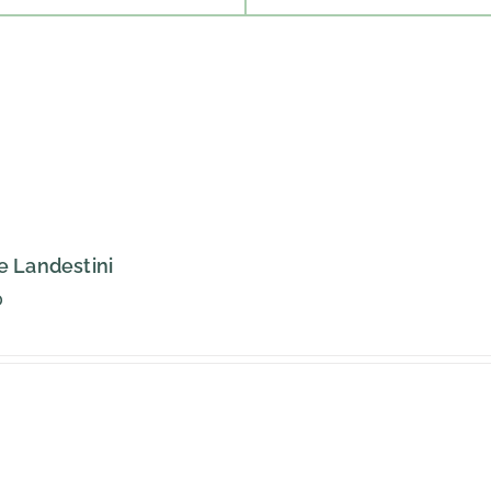
 Landestini
0