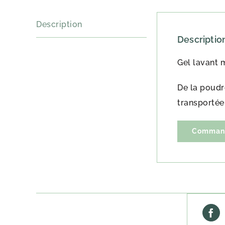
Description
Descriptio
Gel lavant 
De la poudre
transportée,
Command