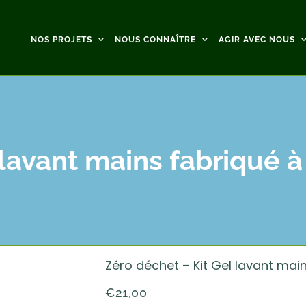
NOS PROJETS
NOUS CONNAÎTRE
AGIR AVEC NOUS
lavant mains fabriqué à
Zéro déchet – Kit Gel lavant main
€
21,00