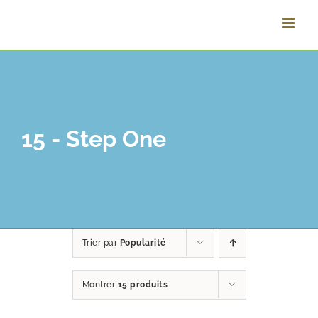
Passer
au
contenu
15 - Step One
Trier par
Popularité
Montrer
15 produits