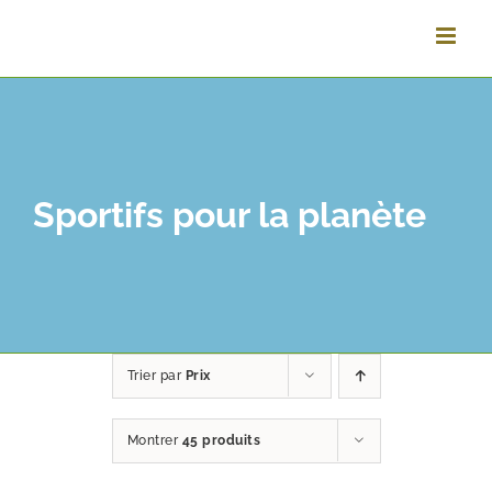
Passer
au
contenu
Sportifs pour la planète
Trier par
Prix
Montrer
45 produits