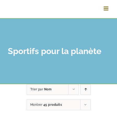
Passer
au
contenu
Sportifs pour la planète
Trier par
Nom
Montrer
45 produits