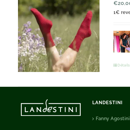
€
20,0
1€ reve
Détails
LANDESTINI
Fanny Agostini