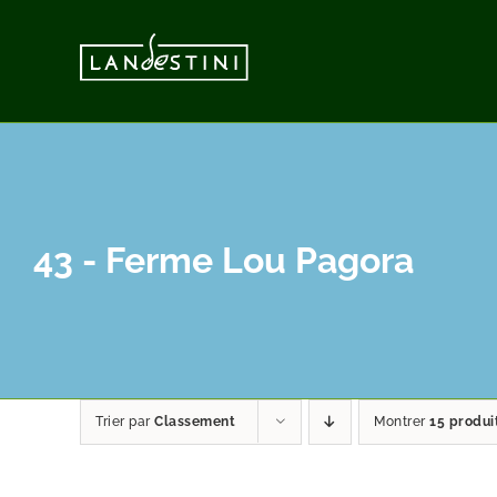
Passer
au
contenu
43 - Ferme Lou Pagora
Trier par
Classement
Montrer
15 produi