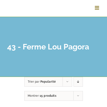
Passer
au
contenu
43 - Ferme Lou Pagora
Trier par
Popularité
Montrer
15 produits