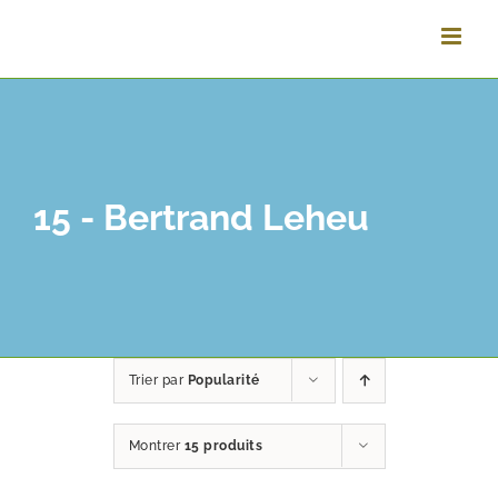
Passer
au
contenu
15 - Bertrand Leheu
Trier par
Popularité
Montrer
15 produits