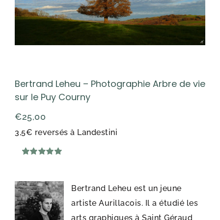
Bertrand Leheu – Photographie Arbre de vie
sur le Puy Courny
€
25,00
3,5€ reversés à Landestini
Noté
1
5.00
sur 5 basé sur
notation
client
Bertrand Leheu est un jeune
artiste Aurillacois. Il a étudié les
arts graphiques à Saint Géraud