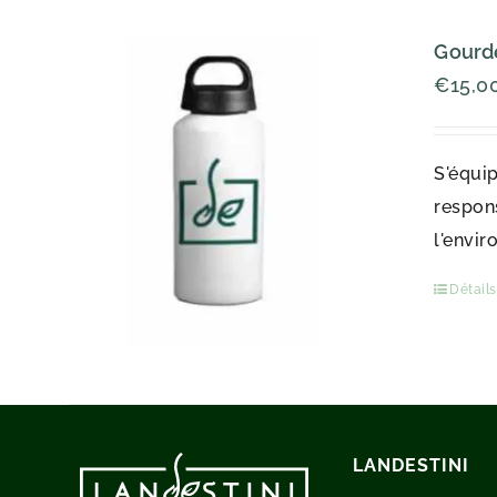
Gourde
€
15,0
S'équip
respons
l'envir
Détails
LANDESTINI