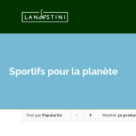
Passer
au
contenu
Sportifs pour la planète
Trier par
Popularité
Montrer
30 produi