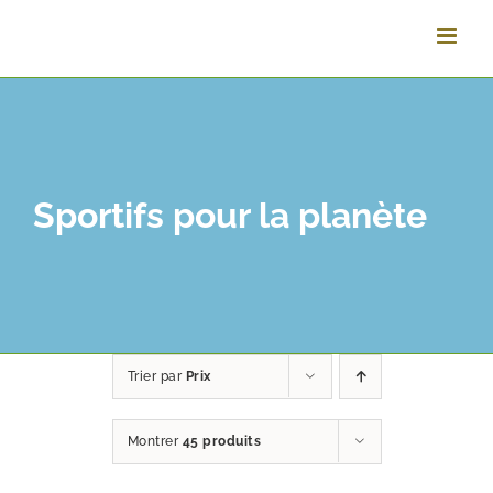
Passer
au
contenu
Sportifs pour la planète
Trier par
Prix
Montrer
45 produits