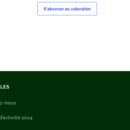
S’abonner au calendrier
ILES
ez-nous
’activité 2024