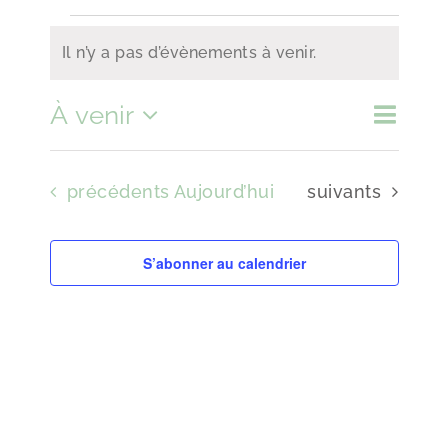
Évènements
Il n’y a pas d’évènements à venir.
Notice
À venir
Naviga
Recher
Liste
Recherche
de
Sélectionnez
et
vues
navigat
Évènements
Évènements
précédents
Aujourd’hui
suivants
une
de
Évène
vues
date.
S’abonner au calendrier
Évènem