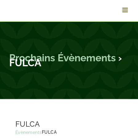
Passer
au
contenu
Prochains Évènements
›
FULCA
FULCA
FULCA
Évènements