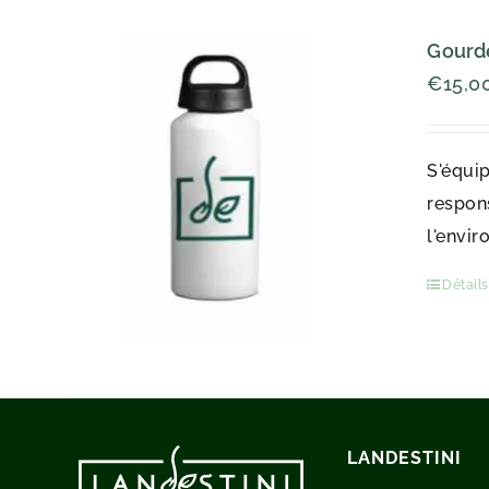
Gourde
€
15,0
S'équip
respons
l'envir
Détails
LANDESTINI