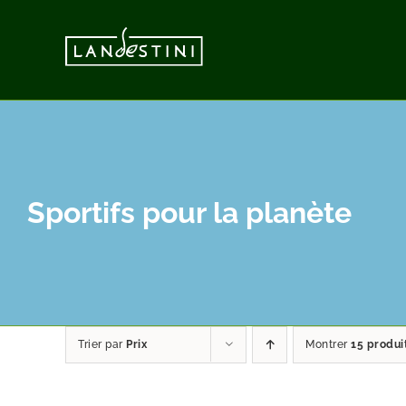
Passer
au
contenu
Sportifs pour la planète
Trier par
Prix
Montrer
15 produi