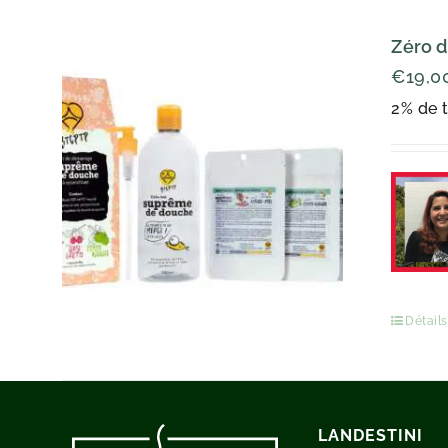
Zéro d
€
19,0
2% de t
Détails
LANDESTINI