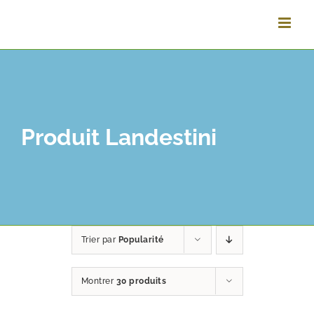
Passer
au
contenu
Produit Landestini
Trier par
Popularité
Montrer
30 produits