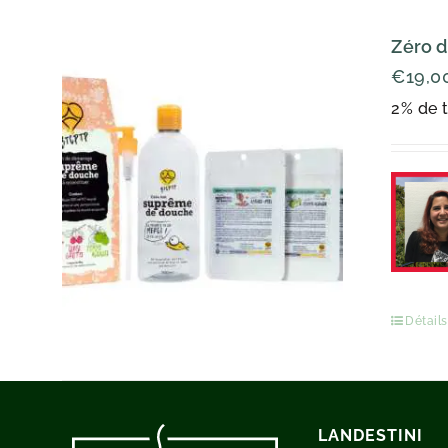
Zéro d
€
19,0
2% de t
Détails
LANDESTINI