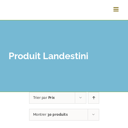
Passer
au
contenu
Produit Landestini
Trier par
Prix
Montrer
30 produits