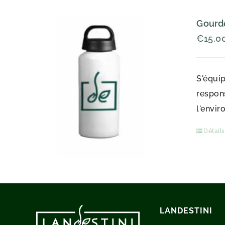
Gourde
€
15,0
S'équip
respons
l'envir
Détails
LANDESTINI