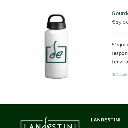
Gourde
€
15,0
S'équip
respons
l'envir
Détails
LANDESTINI