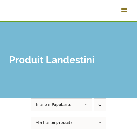
Passer
au
contenu
Produit Landestini
Trier par
Popularité
Montrer
30 produits