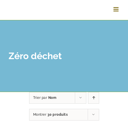
Passer
au
contenu
Zéro déchet
Trier par
Nom
Montrer
30 produits