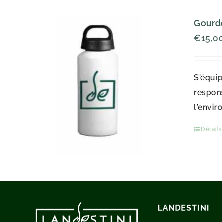
Gourde
€
15,0
S'équip
respons
l'envir
Détails
LANDESTINI