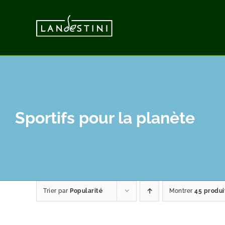
Passer
au
contenu
Sportifs pour la planète
Trier par
Popularité
Montrer
45 produi