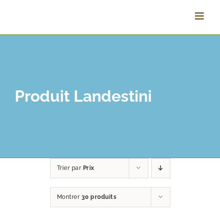
Passer
au
contenu
Produit Landestini
Trier par
Prix
Montrer
30 produits