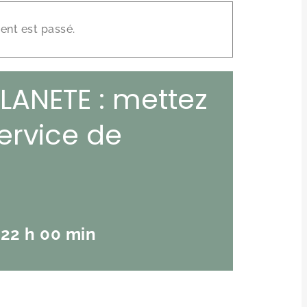
×
nt est passé.
LANETE : mettez
service de
-
22 h 00 min