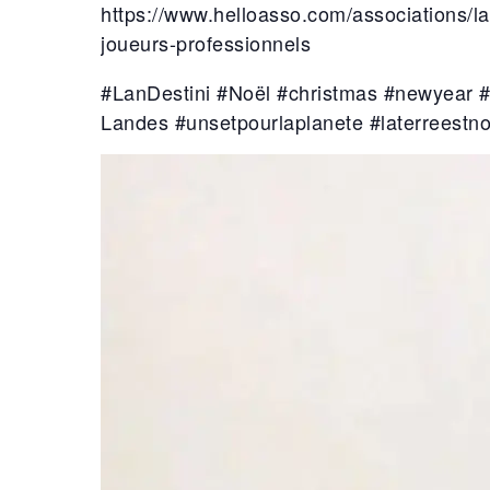
https://www.helloasso.com/associations/l
joueurs-professionnels
#LanDestini #Noël #christmas #newyear #b
Landes #unsetpourlaplanete #laterreestn
Lecteur
vidéo