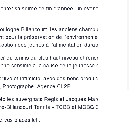
enter sa soirée de fin d’année, un événement origin
ulogne Billancourt, les anciens champions de tenni
 pour la préservation de l’environnement en jouant 
ucation des jeunes à l’alimentation durable et la biodi
er du tennis du plus haut niveau et rencontrer les jo
onne sensible à la cause de la jeunesse et de l’envir
ortive et intimiste, avec des bons produits auvergnats
ige, Photographe. Agence CL2P.
 étoilés auvergnats Régis et Jacques Marcon, la Mar
e-Billancourt Tennis – TCBB et MCBG Conseil.
vos places ici :