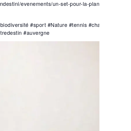
andestini/evenements/un-set-pour-la-planete-une-exp
iodiversité #sport #Nature #tennis #champion #alim
otredestin #auvergne