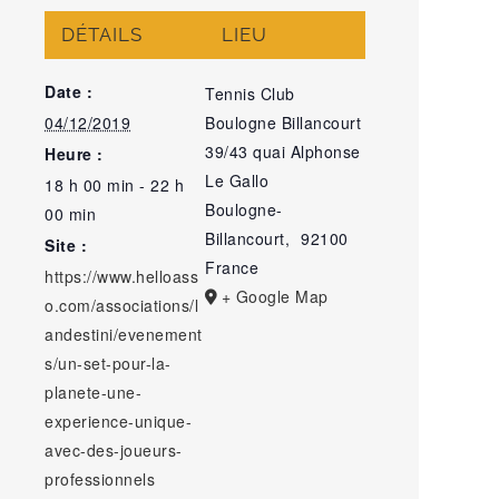
DÉTAILS
LIEU
Date :
Tennis Club
04/12/2019
Boulogne Billancourt
39/43 quai Alphonse
Heure :
Le Gallo
18 h 00 min - 22 h
Boulogne-
00 min
Billancourt
,
92100
Site :
France
https://www.helloass
+ Google Map
o.com/associations/l
andestini/evenement
s/un-set-pour-la-
planete-une-
experience-unique-
avec-des-joueurs-
professionnels