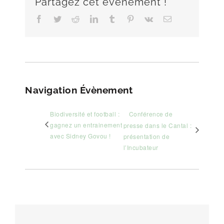
Partagez cet évènement !
Facebook
Twitter
Reddit
LinkedIn
Tumblr
Pinterest
Vk
Email
Navigation Évènement
Biodiversité et football :
Conférence de
gagnez un entrainement
presse dans le Cantal :
avec Sidney Govou !
présentation de
l’Incubateur