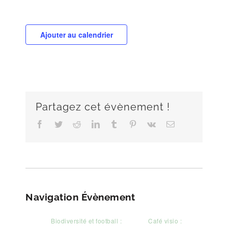
Ajouter au calendrier
Partagez cet évènement !
Facebook
Twitter
Reddit
LinkedIn
Tumblr
Pinterest
Vk
Email
Navigation Évènement
Biodiversité et football :
Café visio :