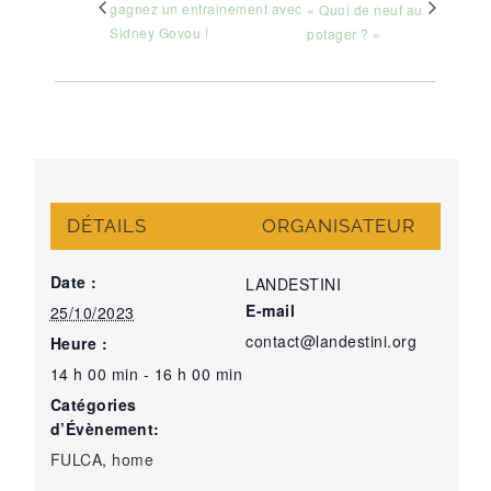
gagnez un entrainement avec
« Quoi de neuf au
Sidney Govou !
potager ? »
DÉTAILS
ORGANISATEUR
Date :
LANDESTINI
E-mail
25/10/2023
contact@landestini.org
Heure :
14 h 00 min - 16 h 00 min
Catégories
d’Évènement:
FULCA
,
home