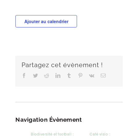
Ajouter au calendrier
Partagez cet évènement !
Facebook
Twitter
Reddit
LinkedIn
Tumblr
Pinterest
Vk
Email
Navigation Évènement
Biodiversité et football :
Café visio :