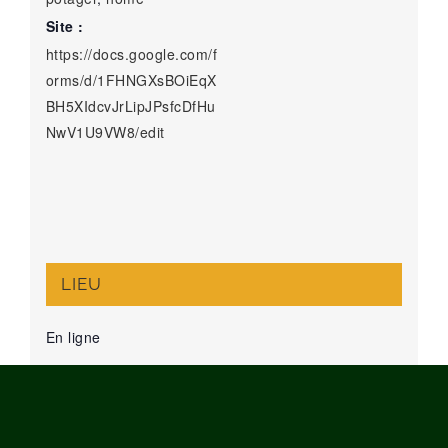
Site :
https://docs.google.com/f
orms/d/1FHNGXsBOiEqX
BH5XIdcvJrLipJPsfcDfHu
NwV1U9VW8/edit
LIEU
En ligne