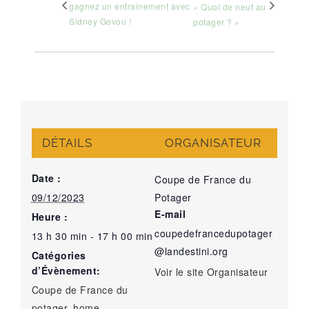
gagnez un entrainement avec
« Quoi de neuf au
Sidney Govou !
potager ? »
DÉTAILS
ORGANISATEUR
Date :
Coupe de France du
09/12/2023
Potager
E-mail
Heure :
coupedefrancedupotager
13 h 30 min - 17 h 00 min
@landestini.org
Catégories
d’Évènement:
Voir le site Organisateur
Coupe de France du
potager
,
home