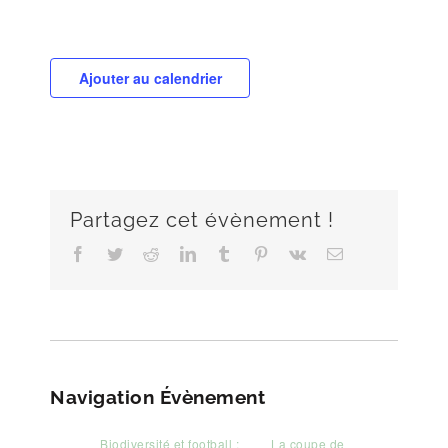
Ajouter au calendrier
Partagez cet évènement !
Facebook
Twitter
Reddit
LinkedIn
Tumblr
Pinterest
Vk
Email
Navigation Évènement
Biodiversité et football :
La coupe de