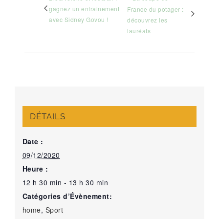
gagnez un entrainement
France du potager :
avec Sidney Govou !
découvrez les
lauréats
DÉTAILS
Date :
09/12/2020
Heure :
12 h 30 min - 13 h 30 min
Catégories d’Évènement:
home
,
Sport