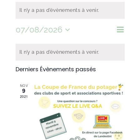
Il n’y a pas d’évènements à venir.
07/08/2026
Naviga
Recher
Mois
Recherche
de
Sélectionnez
et
Calendrier
vues
navigat
Il n’y a pas d’évènements à venir.
de
une
de
Évène
Évènements
Derniers Évènements passés
vues
date.
Évènem
NOV
9
2021