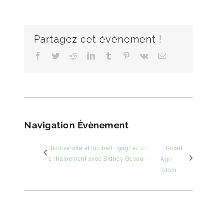
Partagez cet évènement !
Facebook
Twitter
Reddit
LinkedIn
Tumblr
Pinterest
Vk
Email
Navigation Évènement
Biodiversité et football : gagnez un
Smart
entrainement avec Sidney Govou !
Agri
forum