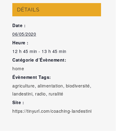
DÉTAILS
Date :
06/05/2020
Heure :
12 h 45 min - 13 h 45 min
Catégorie d’Évènement:
home
Évènement Tags:
agriculture
,
alimentation
,
biodiversité
,
landestini
,
radio
,
ruralité
Site :
https://tinyurl.com/coaching-landestini