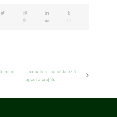
cebook
Twitter
Reddit
LinkedIn
Tumblr
Pinterest
Vk
Email
ainement
Incubateur : candidatez à
l’appel à projets