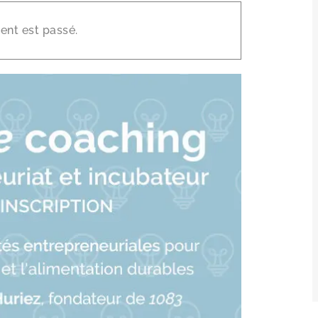
×
nt est passé.