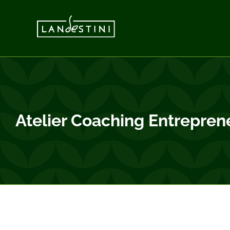
Passer
au
contenu
Atelier Coaching Entreprene