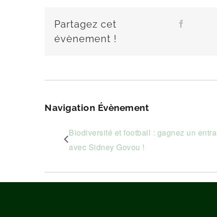
Partagez cet
Fa
évènement !
Navigation Évènement
Biodiversité et football : gagnez un entr
avec Sidney Govou !