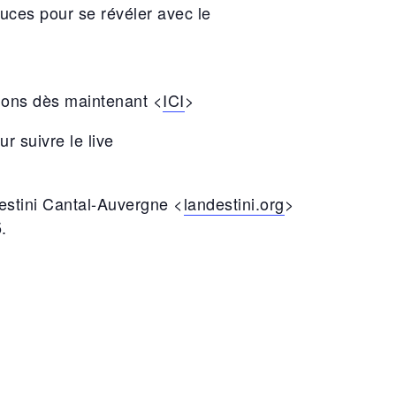
tuces pour se révéler avec le
ions dès maintenant <
ICI
>
 suivre le live
destini Cantal-Auvergne <
landestini.org
>
.