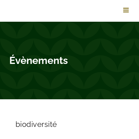
Passer
au
contenu
Évènements
biodiversité