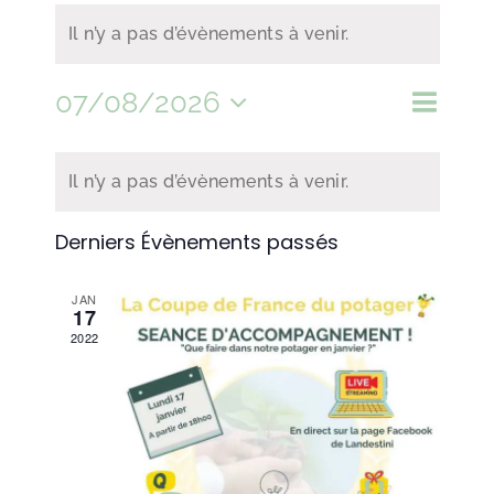
Il n’y a pas d’évènements à venir.
07/08/2026
Naviga
Recher
Mois
Recherche
de
Sélectionnez
et
Calendrier
vues
navigat
Il n’y a pas d’évènements à venir.
de
une
de
Évène
Évènements
Derniers Évènements passés
vues
date.
Évènem
JAN
17
2022