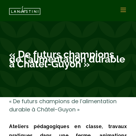
Passer
au
contenu
« De futurs champions
de l’alimentation durable
à Châtel-Guyon »
« De futurs champions de l’alimentation
durable à Châtel-Guyon »
Ateliers pédagogiques en classe, travaux
pratiques dans une ferme, animations