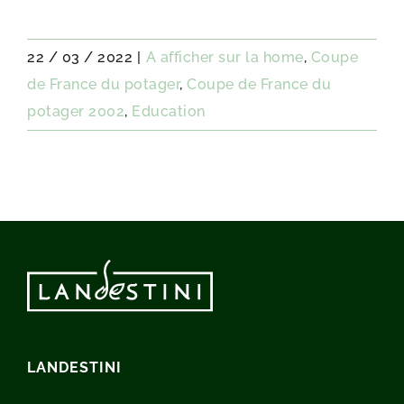
22 / 03 / 2022
|
A afficher sur la home
,
Coupe
de France du potager
,
Coupe de France du
potager 2002
,
Education
LANDESTINI