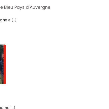
ce Bleu Pays d’Auvergne
e a [...]
ème [...]