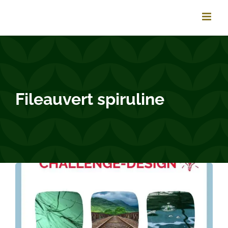
Passer
au
contenu
Fileauvert spiruline