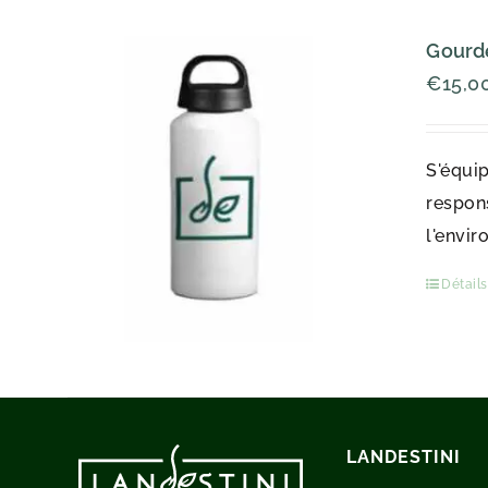
Gourde
€
15,0
S'équip
respons
l'envir
Détails
LANDESTINI