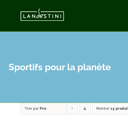
Passer
au
contenu
Sportifs pour la planète
Trier par
Prix
Montrer
15 produi