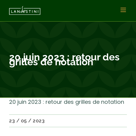
Passer
au
contenu
20 juin 2023 : retour des
grilles de notation
20 juin 2023 : retour des grilles de notation
23 / 05 / 2023