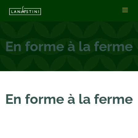
Passer
au
contenu
En forme à la ferme
En forme à la ferme