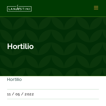
Passer
au
contenu
Hortilio
Hortilio
11 / 05 / 2022