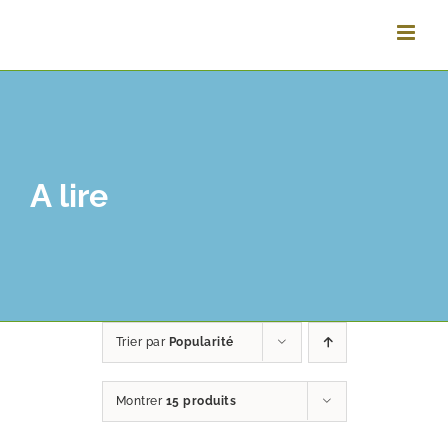
Vai
al
contenuto
A lire
Trier par
Popularité
Montrer
15 produits