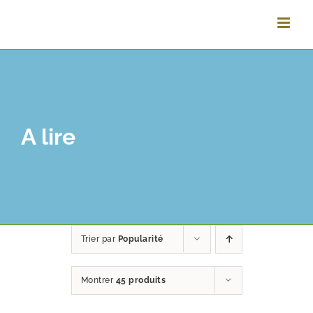
Vai
al
contenuto
A lire
Trier par
Popularité
Montrer
45 produits