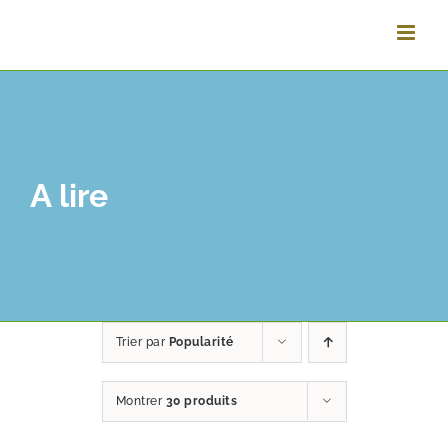
Vai
al
contenuto
A lire
Trier par
Popularité
Montrer
30 produits