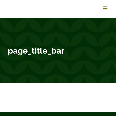
Passer
au
contenu
page_title_bar