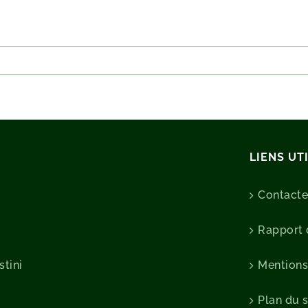
LIENS UT
Contact
Rapport d
stini
Mentions
Plan du s