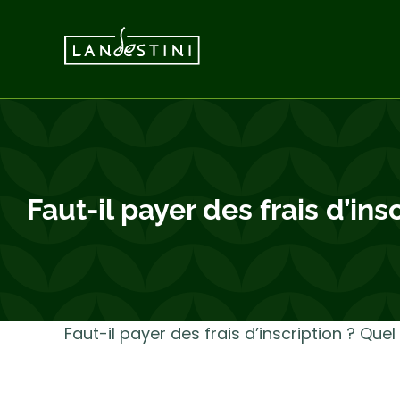
Passer
au
contenu
Faut-il payer des frais d’in
Faut-il payer des frais d’inscription ? Que
Aucun frais d’inscription. Il existe des astuces