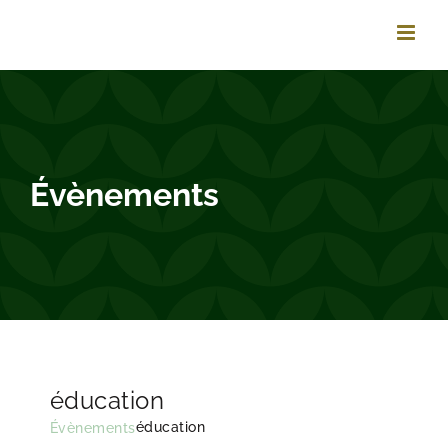
Passer
au
contenu
Évènements
éducation
éducation
Évènements