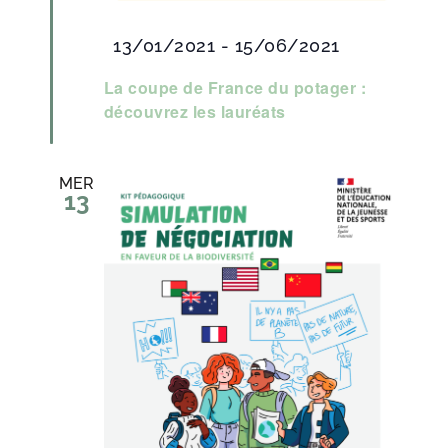
Mis
13/01/2021
-
15/06/2021
en
La coupe de France du potager :
découvrez les lauréats
avant
MER
13