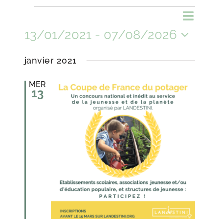
Évènements
Naviga
Recher
Liste
Recherche
de
13/01/2021
 - 
07/08/2026
et
vues
navigat
Sélectionnez
janvier 2021
de
Évène
une
vues
MER
13
Évènem
date.