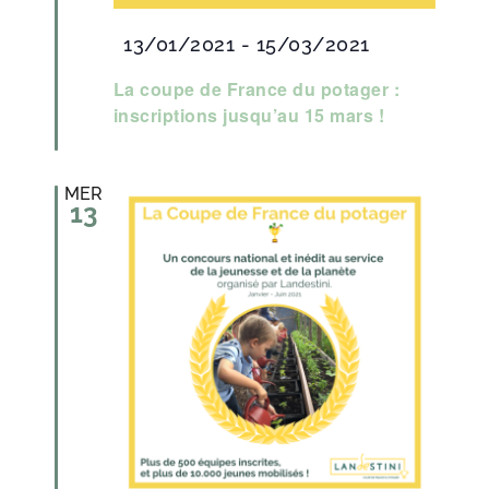
Mis
13/01/2021
-
15/03/2021
en
La coupe de France du potager :
inscriptions jusqu’au 15 mars !
avant
MER
13