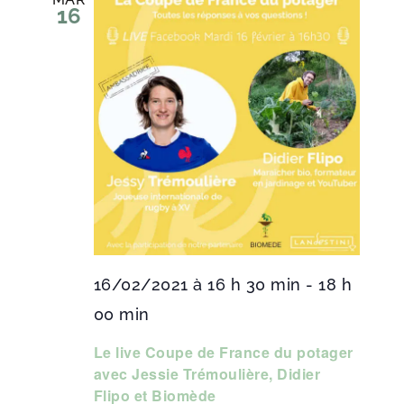
16
16/02/2021 à 16 h 30 min
-
18 h
00 min
Le live Coupe de France du potager
avec Jessie Trémoulière, Didier
Flipo et Biomède