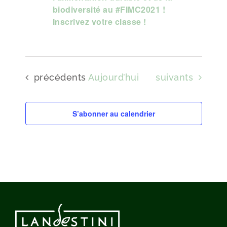
biodiversité au #FIMC2021 !
Inscrivez votre classe !
Évènements
Évènements
précédents
Aujourd’hui
suivants
S’abonner au calendrier