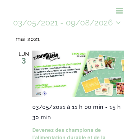
Évènements
Naviga
Recher
Liste
Recherche
de
03/05/2021
 - 
09/08/2026
et
vues
navigat
Sélectionnez
mai 2021
de
Évène
une
vues
LUN
3
Évènem
date.
03/05/2021 à 11 h 00 min
-
15 h
30 min
Devenez des champions de
l’alimentation durable et de la