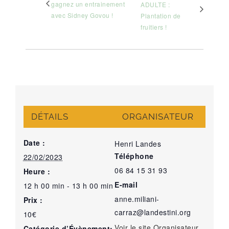
gagnez un entrainement
ADULTE :
avec Sidney Govou !
Plantation de
fruitiers !
DÉTAILS
ORGANISATEUR
Date :
Henri Landes
Téléphone
22/02/2023
06 84 15 31 93
Heure :
E-mail
12 h 00 min - 13 h 00 min
anne.miliani-
Prix :
carraz@landestini.org
10€
Voir le site Organisateur
Catégorie d’Évènement: