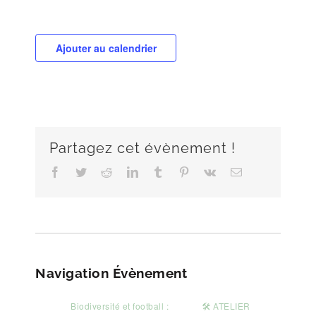
Ajouter au calendrier
Partagez cet évènement !
Facebook
Twitter
Reddit
LinkedIn
Tumblr
Pinterest
Vk
Email
Navigation Évènement
Biodiversité et football :
🛠️ ATELIER